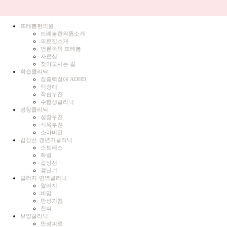
뜨레봄한의원
뜨레봄한의원소개
의료진소개
언론속의 뜨레봄
자료실
찾아오시는 길
학습클리닉
집중력장애 ADHD
틱장애
학습부진
수험생클리닉
성장클리닉
성장부진
식욕부진
소아비만
갑상선·갱년기클리닉
스트레스
화병
갑상선
갱년기
알러지·면역클리닉
알러지
비염
만성기침
천식
보양클리닉
만성피로